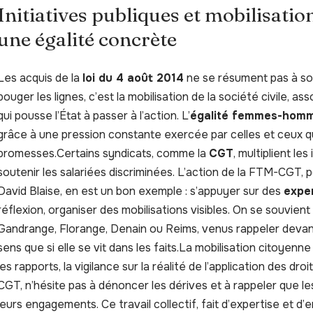
Initiatives publiques et mobilisation 
une égalité concrète
Les acquis de la
loi du 4 août 2014
ne se résument pas à son
bouger les lignes, c’est la mobilisation de la société civile, ass
qui pousse l’État à passer à l’action. L’
égalité femmes-hom
grâce à une pression constante exercée par celles et ceux qu
promesses.Certains syndicats, comme la
CGT
, multiplient les
soutenir les salariées discriminées. L’action de la FTM-CGT
David Blaise, en est un bon exemple : s’appuyer sur des
expe
réflexion, organiser des mobilisations visibles. On se souvien
Gandrange, Florange, Denain ou Reims, venus rappeler devant 
sens que si elle se vit dans les faits.La mobilisation citoyenn
les rapports, la vigilance sur la réalité de l’application des dr
CGT, n’hésite pas à dénoncer les dérives et à rappeler que les
leurs engagements. Ce travail collectif, fait d’expertise et 