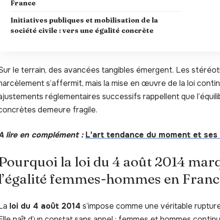
France
Initiatives publiques et mobilisation de la
société civile : vers une égalité concrète
Sur le terrain, des avancées tangibles émergent. Les stéréot
harcèlement s’affermit, mais la mise en œuvre de la loi contin
ajustements réglementaires successifs rappellent que l’équili
concrètes demeure fragile.
A lire en complément :
L'art tendance du moment et ses
Pourquoi la loi du 4 août 2014 ma
l’égalité femmes-hommes en Franc
La
loi du 4 août 2014
s’impose comme une véritable rupture 
Elle naît d’un constat sans appel : femmes et hommes continu