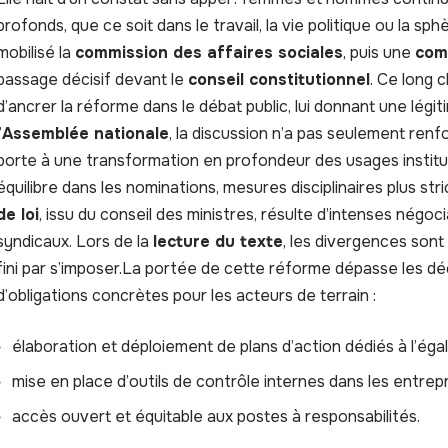
profonds, que ce soit dans le travail, la vie politique ou la sp
mobilisé la
commission des affaires sociales
, puis une
com
passage décisif devant le
conseil constitutionnel
. Ce long 
d’ancrer la réforme dans le débat public, lui donnant une lég
’
Assemblée nationale
, la discussion n’a pas seulement renfor
porte à une transformation en profondeur des usages institut
équilibre dans les nominations, mesures disciplinaires plus str
de loi
, issu du conseil des ministres, résulte d’intenses négoc
syndicaux. Lors de la
lecture du texte
, les divergences sont
fini par s’imposer.La portée de cette réforme dépasse les dé
d’obligations concrètes pour les acteurs de terrain :
élaboration et déploiement de plans d’action dédiés à l’égal
mise en place d’outils de contrôle internes dans les entrepr
accès ouvert et équitable aux postes à responsabilités.