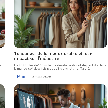
Tendances de la mode durable et leur
impact sur l’industrie
r.
En 2023, plus de 100 milliards de vêtements ont été produits dans
le monde, soit deux fois plus qu'il y a vingt ans. Malgré
…
Mode
10 mars 2026