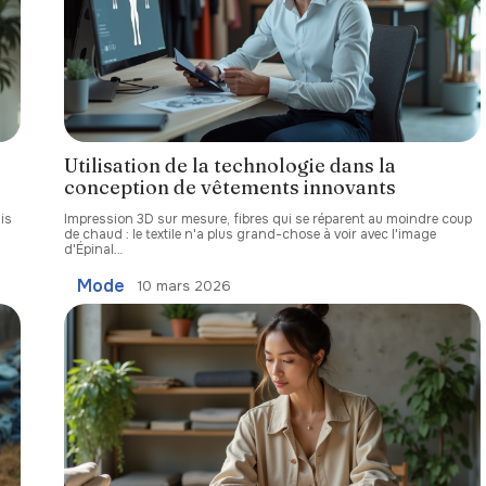
Utilisation de la technologie dans la
conception de vêtements innovants
is
Impression 3D sur mesure, fibres qui se réparent au moindre coup
de chaud : le textile n'a plus grand-chose à voir avec l'image
d'Épinal
…
Mode
10 mars 2026